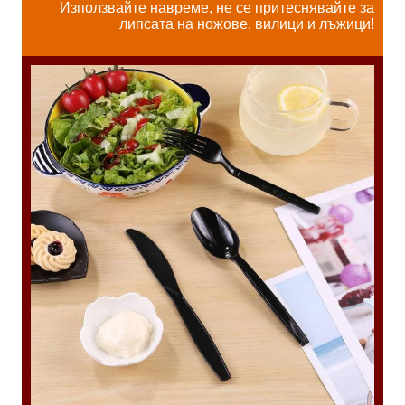
Използвайте навреме, не се притеснявайте за
липсата на ножове, вилици и лъжици!