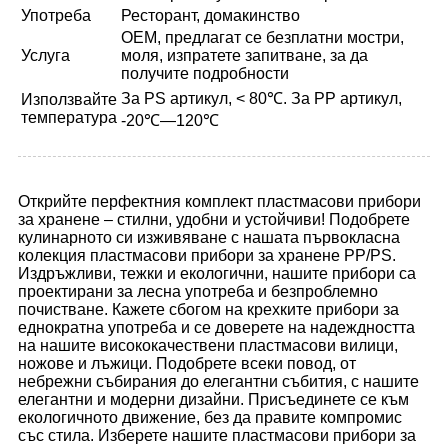
Употреба
Ресторант, домакинство
OEM, предлагат се безплатни мостри,
Услуга
моля, изпратете запитване, за да
получите подробности
За PS артикул, < 80℃. За PP артикул,
Използвайте
температура
-20℃—120℃
Открийте перфектния комплект пластмасови прибори
за хранене – стилни, удобни и устойчиви! Подобрете
кулинарното си изживяване с нашата първокласна
колекция пластмасови прибори за хранене PP/PS.
Издръжливи, тежки и екологични, нашите прибори са
проектирани за лесна употреба и безпроблемно
почистване. Кажете сбогом на крехките прибори за
еднократна употреба и се доверете на надеждността
на нашите висококачествени пластмасови вилици,
ножове и лъжици. Подобрете всеки повод, от
небрежни събирания до елегантни събития, с нашите
елегантни и модерни дизайни. Присъединете се към
екологичното движение, без да правите компромис
със стила. Изберете нашите пластмасови прибори за