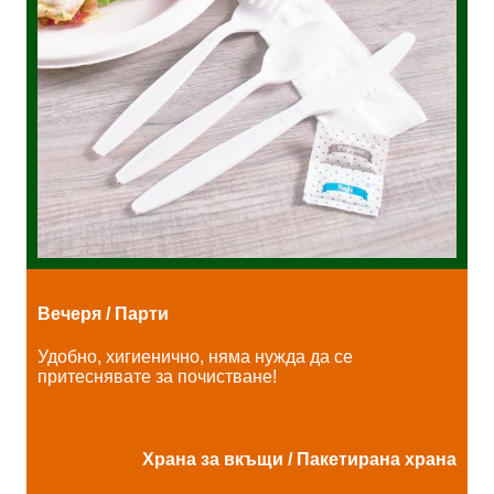
Вечеря / Парти
Удобно, хигиенично, няма нужда да се
притеснявате за почистване!
Храна за вкъщи / Пакетирана храна