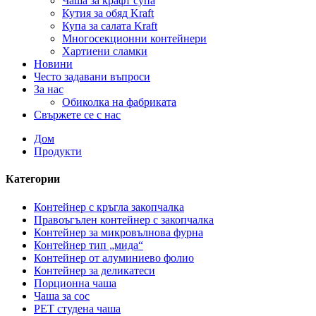
Чаша за крафт супа
Кутия за обяд Kraft
Купа за салата Kraft
Многосекционни контейнери
Хартиени сламки
Новини
Често задавани въпроси
За нас
Обиколка на фабриката
Свържете се с нас
Дом
Продукти
Категории
Контейнер с кръгла закопчалка
Правоъгълен контейнер с закопчалка
Контейнер за микровълнова фурна
Контейнер тип „мида“
Контейнер от алуминиево фолио
Контейнер за деликатеси
Порционна чаша
Чаша за сос
PET студена чаша