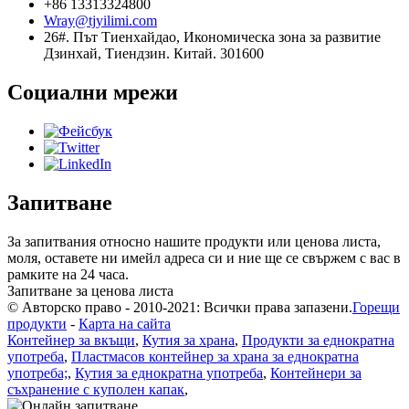
+86 13313324800
Wray@tjyilimi.com
26#. Път Тиенхайдао, Икономическа зона за развитие
Дзинхай, Тиендзин. Китай. 301600
Социални мрежи
Запитване
За запитвания относно нашите продукти или ценова листа,
моля, оставете ни имейл адреса си и ние ще се свържем с вас в
рамките на 24 часа.
Запитване за ценова листа
© Авторско право - 2010-2021: Всички права запазени.
Горещи
продукти
-
Карта на сайта
Контейнер за вкъщи
,
Кутия за храна
,
Продукти за еднократна
употреба
,
Пластмасов контейнер за храна за еднократна
употреба;
,
Кутия за еднократна употреба
,
Контейнери за
съхранение с куполен капак
,