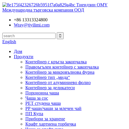
Тиендзин OMY
Международна търговска компания ООД
+86 13313324800
Wray@tjyilimi.com
English
Дом
Продукти
Контейнер с кръгла закопчалка
Правоъгълен контейнер с закопчалка
Контейнер за микровълнова фурна
Контейнер тип „мида“
Контейнер от алуминиево фолио
Контейнер за деликатеси
Порционна чаша
Чаша за сос
PET студена чаша
PP чаши/чаши за млечен чай
ПП Купа
Прибори за хранене
Крафт хартиена торбичка