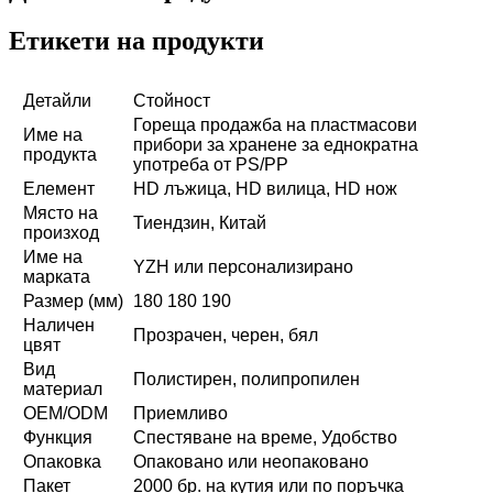
Етикети на продукти
Детайли
Стойност
Гореща продажба на пластмасови
Име на
прибори за хранене за еднократна
продукта
употреба от PS/PP
Елемент
HD лъжица, HD вилица, HD нож
Място на
Тиендзин, Китай
произход
Име на
YZH или персонализирано
марката
Размер (мм)
180 180 190
Наличен
Прозрачен, черен, бял
цвят
Вид
Полистирен, полипропилен
материал
OEM/ODM
Приемливо
Функция
Спестяване на време, Удобство
Опаковка
Опаковано или неопаковано
Пакет
2000 бр. на кутия или по поръчка