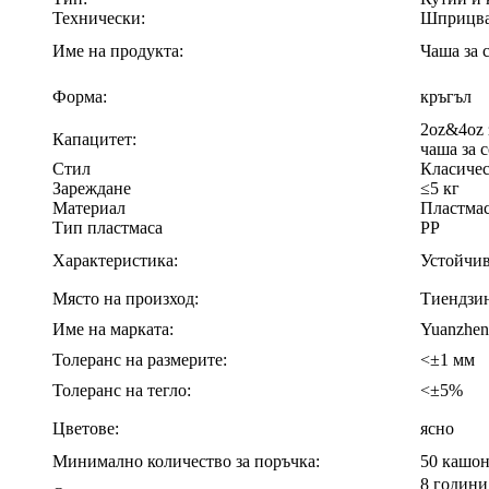
Технически:
Шприцв
Име на продукта:
Чаша за с
Форма:
кръгъл
2oz&4oz з
Капацитет:
чаша за с
Стил
Класиче
Зареждане
≤5 кг
Материал
Пластма
Тип пластмаса
PP
Характеристика:
Устойчив
Място на произход:
Тиендзи
Име на марката:
Yuanzhen
Толеранс на размерите:
<±1 мм
Толеранс на тегло:
<±5%
Цветове:
ясно
Минимално количество за поръчка:
50 кашо
8 години