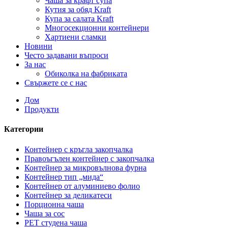
Чаша за крафт супа
Кутия за обяд Kraft
Купа за салата Kraft
Многосекционни контейнери
Хартиени сламки
Новини
Често задавани въпроси
За нас
Обиколка на фабриката
Свържете се с нас
Дом
Продукти
Категории
Контейнер с кръгла закопчалка
Правоъгълен контейнер с закопчалка
Контейнер за микровълнова фурна
Контейнер тип „мида“
Контейнер от алуминиево фолио
Контейнер за деликатеси
Порционна чаша
Чаша за сос
PET студена чаша