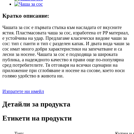
Кратко описание:
Чашата за сос е първата стъпка към насладата от вкусните
ястия. Пластмасовата чаша за сос, изработена от PP материал,
е устойчива на удар. Предлагаме класически видове чаши за
сос: тип с панти и тип с разделен капак. И двата вида чаши за
сос имат много добри характеристики на запечатване и са
лесни за носене. Чашата за сос е подходяща за широката
публика, а надеждното качество я прави още по-популярна
сред потребителите. Тя отговаря на всички сценарии на
приложение при сглобяване и носене на сосове, което носи
голямо удобство в живота ни.
Изпратете ни имейл
Детайли за продукта
Етикети на продукти
Тип:
Кутии и 