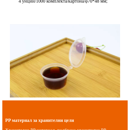
4 унции/1000 комплекта/картона/φ70*48 мм;
PP материал за хранителни цели