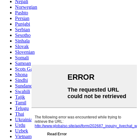
Nepali
Norwegian
Pashto
Persian
Punjabi
Serbian
Sesotho
Sinhala
Slovak
Slovenian
Somali
Samoan
Scots Gaelic
Shona
Sindhi
Sundanese
Swahili
Tajik
Tamil
Telugu
Thai
Ukrainian
Urdu
Uzbek
Vietnamese