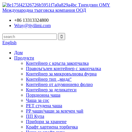
Тиендзин OMY
Международна търговска компания ООД
+86 13313324800
Wray@tjyilimi.com
English
Дом
Продукти
Контейнер с кръгла закопчалка
Правоъгълен контейнер с закопчалка
Контейнер за микровълнова фурна
Контейнер тип „мида“
Контейнер от алуминиево фолио
Контейнер за деликатеси
Порционна чаша
Чаша за сос
PET студена чаша
PP чаши/чаши за млечен чай
ПП Купа
Прибори за хранене
Крафт хартиена торбичка