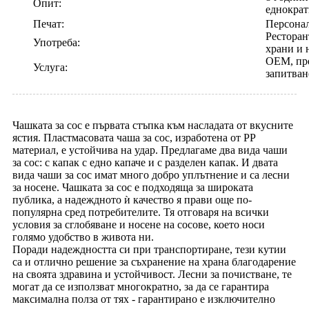
Опит:
еднократ
Печат:
Персона
Ресторан
Употреба:
храни и 
OEM, пре
Услуга:
запитван
Чашката за сос е първата стъпка към насладата от вкусните
ястия. Пластмасовата чаша за сос, изработена от PP
материал, е устойчива на удар. Предлагаме два вида чаши
за сос: с капак с едно капаче и с разделен капак. И двата
вида чаши за сос имат много добро уплътнение и са лесни
за носене. Чашката за сос е подходяща за широката
публика, а надеждното ѝ качество я прави още по-
популярна сред потребителите. Тя отговаря на всички
условия за сглобяване и носене на сосове, което носи
голямо удобство в живота ни.
Поради надеждността си при транспортиране, тези кутии
са и отлично решение за съхранение на храна благодарение
на своята здравина и устойчивост. Лесни за почистване, те
могат да се използват многократно, за да се гарантира
максимална полза от тях - гарантирано е изключително