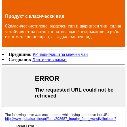
Продукт с класически вид
2
стилове, разделен тип и шарнирен тип, силна
С
класически
устойчивост на натиск и натоварване, издръжливи, а ръбът
е внимателно полиран, с гладък външен вид.
Предишно:
PP чаши/чаши за млечен чай
Следващо:
Хартиени сламки