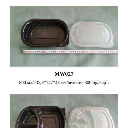
MW027
800 мл/235,3*147*43 мм/деление 300 бр./карт.