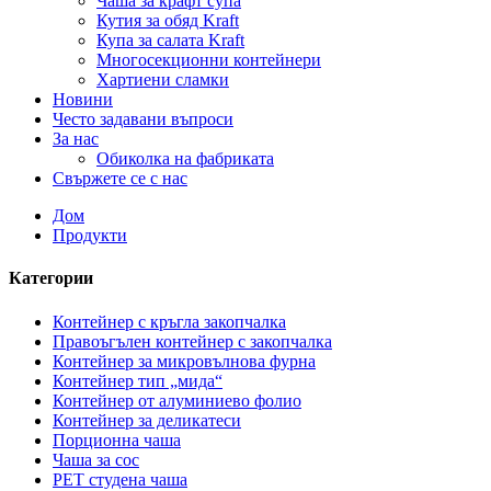
Чаша за крафт супа
Кутия за обяд Kraft
Купа за салата Kraft
Многосекционни контейнери
Хартиени сламки
Новини
Често задавани въпроси
За нас
Обиколка на фабриката
Свържете се с нас
Дом
Продукти
Категории
Контейнер с кръгла закопчалка
Правоъгълен контейнер с закопчалка
Контейнер за микровълнова фурна
Контейнер тип „мида“
Контейнер от алуминиево фолио
Контейнер за деликатеси
Порционна чаша
Чаша за сос
PET студена чаша