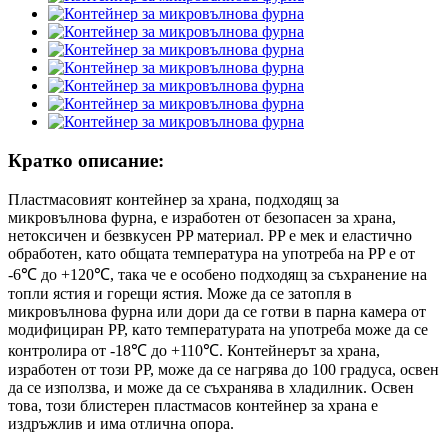
Кратко описание:
Пластмасовият контейнер за храна, подходящ за
микровълнова фурна, е изработен от безопасен за храна,
нетоксичен и безвкусен PP материал. PP е мек и еластично
обработен, като общата температура на употреба на PP е от
-6℃ до +120℃, така че е особено подходящ за съхранение на
топли ястия и горещи ястия. Може да се затопля в
микровълнова фурна или дори да се готви в парна камера от
модифициран PP, като температурата на употреба може да се
контролира от -18℃ до +110℃. Контейнерът за храна,
изработен от този PP, може да се нагрява до 100 градуса, освен
да се използва, и може да се съхранява в хладилник. Освен
това, този блистерен пластмасов контейнер за храна е
издръжлив и има отлична опора.