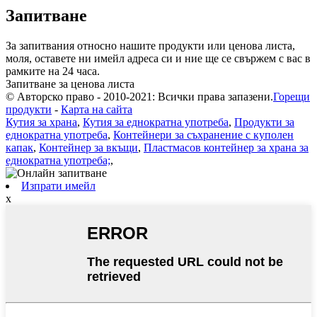
Запитване
За запитвания относно нашите продукти или ценова листа,
моля, оставете ни имейл адреса си и ние ще се свържем с вас в
рамките на 24 часа.
Запитване за ценова листа
© Авторско право - 2010-2021: Всички права запазени.
Горещи
продукти
-
Карта на сайта
Кутия за храна
,
Кутия за еднократна употреба
,
Продукти за
еднократна употреба
,
Контейнери за съхранение с куполен
капак
,
Контейнер за вкъщи
,
Пластмасов контейнер за храна за
еднократна употреба;
,
Изпрати имейл
x