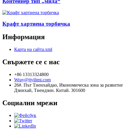
Контейнер тип „мида“
Крафт хартиена торбичка
Информация
Карта на сайта.xml
Свържете се с нас
+86 13313324800
Wray@tjyilimi.com
26#. Път Тиенхайдао, Икономическа зона за развитие
Дзинхай, Тиендзин. Китай. 301600
Социални мрежи