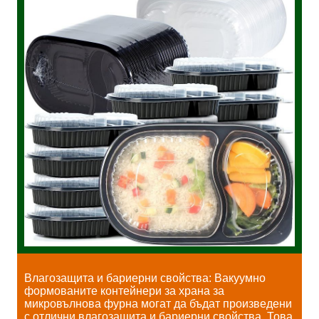
Влагозащита и бариерни свойства: Вакуумно
формованите контейнери за храна за
микровълнова фурна могат да бъдат произведени
с отлични влагозащита и бариерни свойства. Това