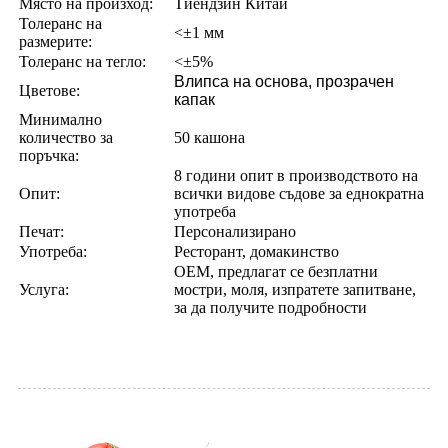
Място на произход:
Тиендзин Китай
Толеранс на
<±1 мм
размерите:
Толеранс на тегло:
<±5%
B
липса на основа, прозрачен
Цветове:
капак
Минимално
количество за
50 кашона
поръчка:
8 години опит в производството на
Опит:
всички видове съдове за еднократна
употреба
Печат:
Персонализирано
Употреба:
Ресторант, домакинство
OEM, предлагат се безплатни
Услуга:
мостри, моля, изпратете запитване,
за да получите подробности