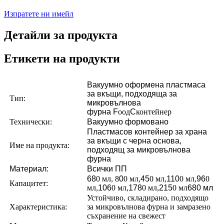
Изпратете ни имейл
Детайли за продукта
Етикети на продукти
Вакуумно оформена пластмаса
за вкъщи, подходяща за
Тип:
микровълнова
фурна
F
оод
C
контейнер
Технически:
Вакуумно формовано
Пластмасов контейнер за храна
за вкъщи с черна основа,
Име на продукта:
подходящ за микровълнова
фурна
Материал:
Всички ПП
68
0 мл, 8
0
0 мл,
45
0 мл,
110
0 мл,
96
0
Капацитет:
мл,
106
0 мл,
178
0 мл,
215
0 мл
680 мл
Устойчиво, складирано, подходящо
Характеристика:
за микровълнова фурна и замразено
съхранение на свежест