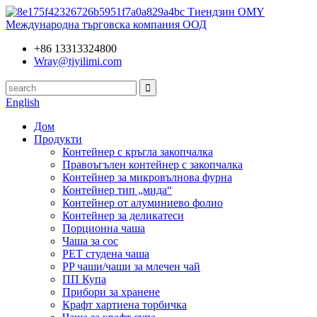
Тиендзин OMY
Международна търговска компания ООД
+86 13313324800
Wray@tjyilimi.com
English
Дом
Продукти
Контейнер с кръгла закопчалка
Правоъгълен контейнер с закопчалка
Контейнер за микровълнова фурна
Контейнер тип „мида“
Контейнер от алуминиево фолио
Контейнер за деликатеси
Порционна чаша
Чаша за сос
PET студена чаша
PP чаши/чаши за млечен чай
ПП Купа
Прибори за хранене
Крафт хартиена торбичка