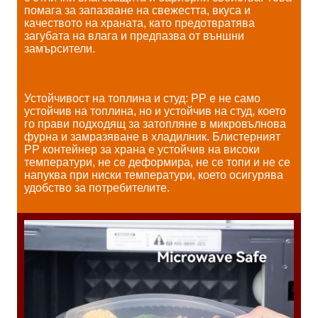
помага за запазване на свежестта, вкуса и
качеството на храната, като предотвратява
загубата на влага и предпазва от външни
замърсители.
Устойчивост на топлина и студ: PP е не само
устойчив на топлина, но и устойчив на студ, което
го прави подходящ за затопляне в микровълнова
фурна и замразяване в хладилник. Блистерният
PP контейнер за храна е устойчив на високи
температури, не се деформира, не се топи и не се
напуква при ниски температури, което осигурява
удобство за потребителите.