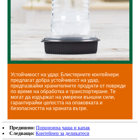
Устойчивост на удар: Блистерните контейнери
предлагат добра устойчивост на удар,
предпазвайки хранителните продукти от повреди
по време на обработка и транспортиране. Те
могат да издържат на умерени външни сили,
гарантирайки целостта на опаковката и
безопасността на храната вътре.
Предишно:
Порционна чаша и капак
Следващо:
Контейнер за деликатеси