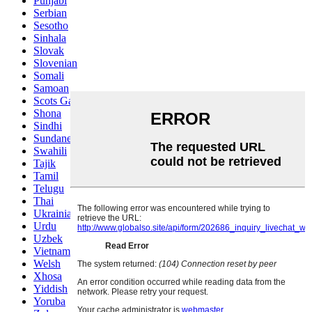
Punjabi
Serbian
Sesotho
Sinhala
Slovak
Slovenian
Somali
Samoan
Scots Gaelic
Shona
Sindhi
Sundanese
Swahili
Tajik
Tamil
Telugu
Thai
Ukrainian
Urdu
Uzbek
Vietnamese
Welsh
Xhosa
Yiddish
Yoruba