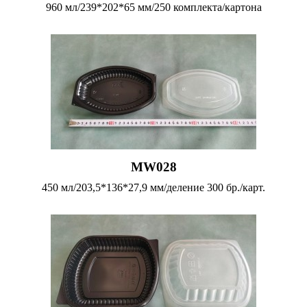
960 мл/239*202*65 мм/250 комплекта/картона
MW028
450 мл/203,5*136*27,9 мм/деление 300 бр./карт.